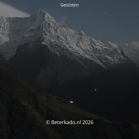
Gesloten
© Beterkado.nl 2026