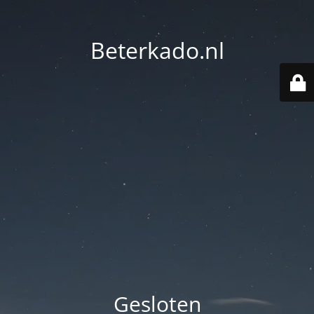
Beterkado.nl
Gesloten