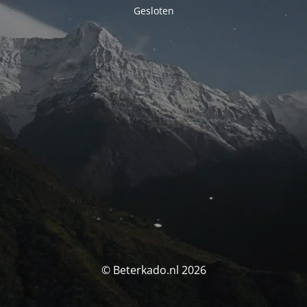
Gesloten
© Beterkado.nl 2026