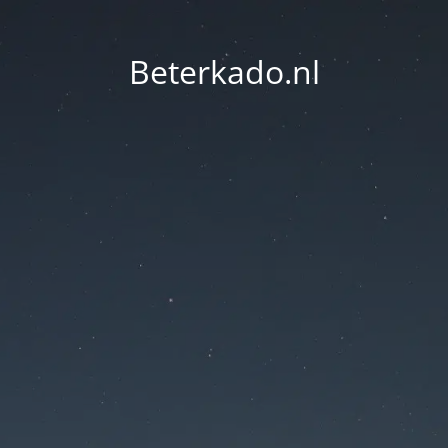
Beterkado.nl